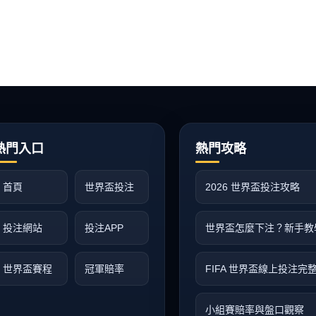
熱門入口
熱門攻略
首頁
世界盃投注
2026 世界盃投注攻略
投注網站
投注APP
世界盃怎麼下注？新手教
世界盃賽程
冠軍賠率
FIFA 世界盃線上投注完
小組賽賠率與盤口觀察