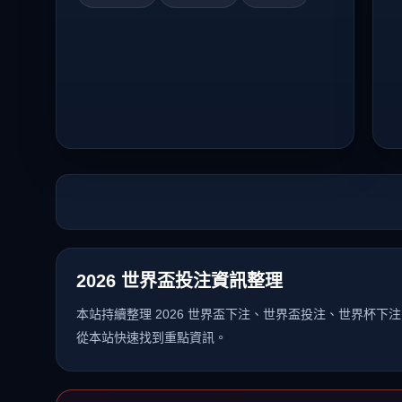
2026 世界盃投注資訊整理
本站持續整理 2026 世界盃下注、世界盃投注、世界杯
從本站快速找到重點資訊。