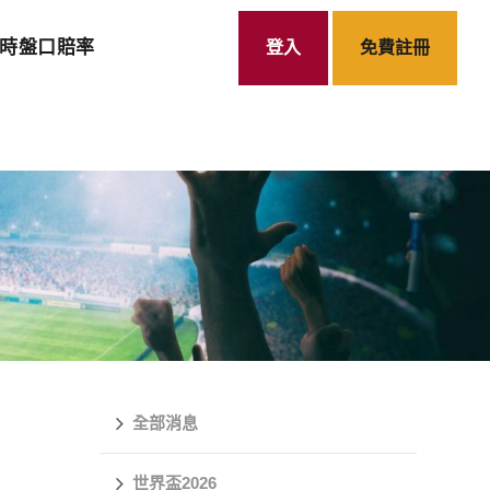
時盤口賠率
登入
免費註冊
全部消息
世界盃2026