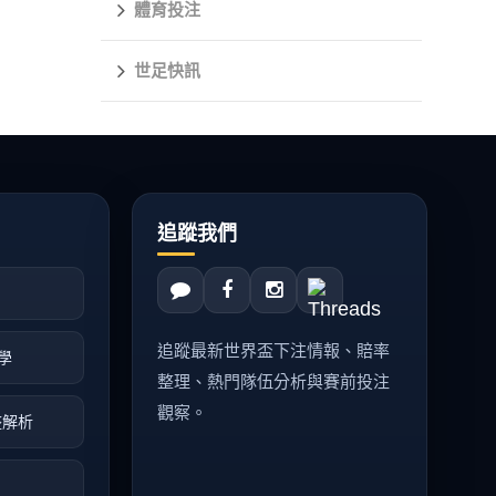
體育投注
世足快訊
追蹤我們
追蹤最新世界盃下注情報、賠率
學
整理、熱門隊伍分析與賽前投注
觀察。
整解析