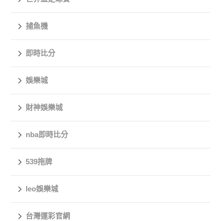
捕魚機
即時比分
娛樂城
財神娛樂城
nba即時比分
539拖牌
leo娛樂城
台灣運彩官網