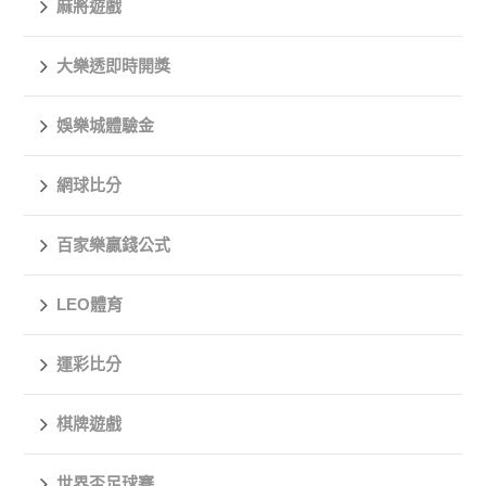
麻將遊戲
大樂透即時開獎
娛樂城體驗金
網球比分
百家樂贏錢公式
LEO體育
運彩比分
棋牌遊戲
世界盃足球賽