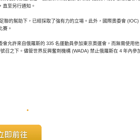
，直至另行通知。
聯的幫助下，已經採取了強有力的立場。此外，國際奧委會 (IOC)
比賽。
會允許來自俄羅斯的 335 名運動員參加東京奧運會，而無需使用他
號召之下。儘管世界反興奮劑機構 (WADA) 禁止俄羅斯在 4 年內參