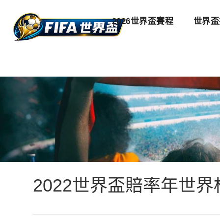
2026世界盃賽程
世界盃
2022世界盃賠率年世