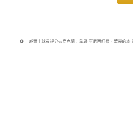
威爾士球員評分vs烏克蘭：韋恩·亨尼西紅牆，華麗的本·