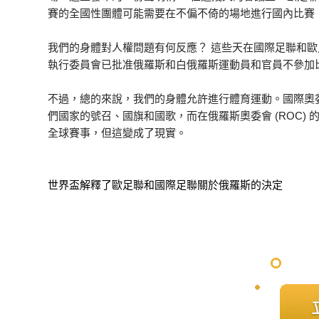
賽的全國性團體可能需要在不偏不倚的場地進行國內比賽
我們的身體對人權問題有何反應？ 這些天在國際足聯和歐足
執行委員會已批准俄羅斯和白俄羅斯運動員和官員不參加
不過，總的來說，我們的身體允許進行體育運動。國際奧委
們國家的號召、國旗和國歌，而在俄羅斯奧委會 (ROC) 的
全球賽事，但這變成了現實。
世界盃解釋了歐足聯和國際足聯關於俄羅斯的決定