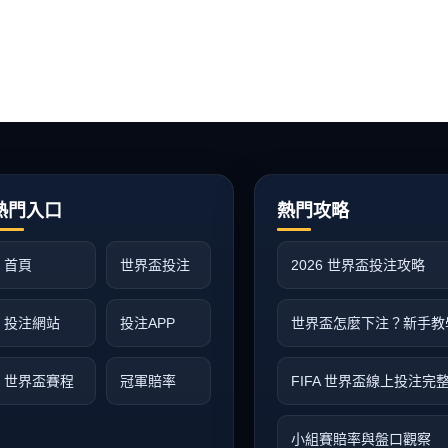
熱門入口
熱門攻略
首頁
世界盃投注
2026 世界盃投注攻略
投注網站
投注APP
世界盃怎麼下注？新手教
世界盃賽程
冠軍賠率
FIFA 世界盃線上投注完
小組賽賠率與盤口觀察