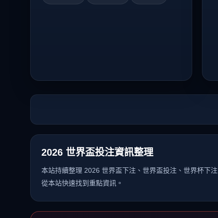
2026 世界盃投注資訊整理
本站持續整理 2026 世界盃下注、世界盃投注、世界杯
從本站快速找到重點資訊。