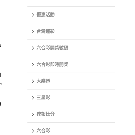
優惠活動
台灣運彩
足
足
六合彩開獎號碼
六合彩即時開獎
引
大樂透
典
三星彩
措
速報比分
六合彩
比