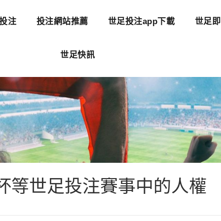
投注
投注網站推薦
世足投注app下載
世足即
世足快訊
界杯等世足投注賽事中的人權